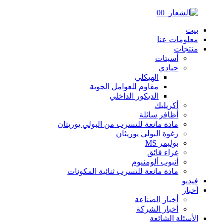
بيت
معلومات عنا
منتجات
أسيتات
حيادي
الهيكلي
مقاوم للعوامل الجوية
الديكور الداخلي
أكريليك
أظافر سائلة
مادة مانعة للتسرب من البولي يوريثان
رغوة البولي يوريثان
بوليمر MS
غراء فائق
أنبوب ألومنيوم
مادة مانعة للتسرب ثنائية المكونات
فيديو
أخبار
أخبار الصناعة
أخبار الشركة
الأسئلة الشائعة