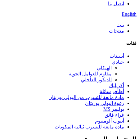
اتصل بنا
English
بيت
منتجات
فئات
أسيتات
حيادي
الهيكلي
مقاوم للعوامل الجوية
الديكور الداخلي
أكريليك
أظافر سائلة
مادة مانعة للتسرب من البولي يوريثان
رغوة البولي يوريثان
بوليمر MS
غراء فائق
أنبوب ألومنيوم
مادة مانعة للتسرب ثنائية المكونات