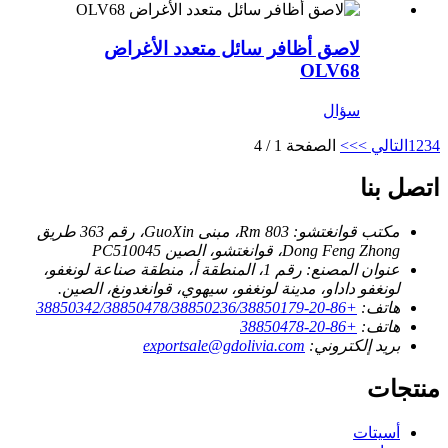
لاصق أظافر سائل متعدد الأغراض
OLV68
سؤال
4
3
2
1
التالي >
>>
الصفحة 1 / 4
اتصل بنا
مكتب قوانغتشو:
Rm 803، مبنى GuoXin، رقم 363 طريق
Dong Feng Zhong، قوانغتشو، الصين PC510045
عنوان المصنع:
رقم 1، المنطقة أ، منطقة صناعة لونغفو،
لونغفو داداو، مدينة لونغفو، سيهوي، قوانغدونغ، الصين.
هاتف:
+86-20-38850342/38850478/38850236/38850179
هاتف:
+86-20-38850478
بريد إلكتروني:
exportsale@gdolivia.com
منتجات
أسيتات