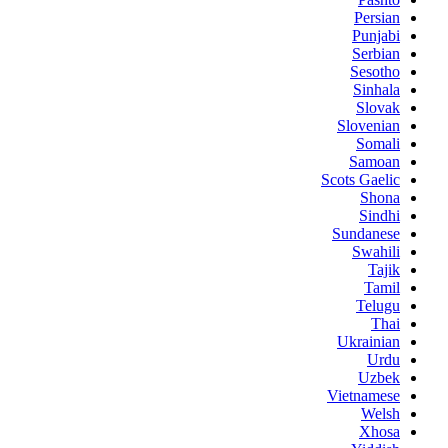
Persian
Punjabi
Serbian
Sesotho
Sinhala
Slovak
Slovenian
Somali
Samoan
Scots Gaelic
Shona
Sindhi
Sundanese
Swahili
Tajik
Tamil
Telugu
Thai
Ukrainian
Urdu
Uzbek
Vietnamese
Welsh
Xhosa